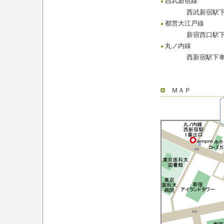
西武新宿線
●
西武新宿駅下車
都営大江戸線
●
新宿西口駅下車、
丸ノ内線
●
西新宿駅下車、
ＭＡＰ